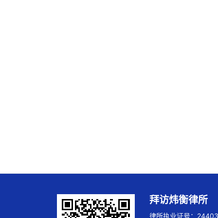
拜访炜衡律所
律所执业证号：244032