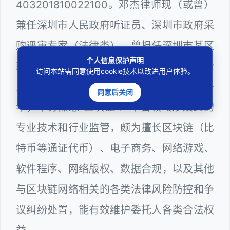
403201810022100。邓杰律师现（或曾）
兼任深圳市人民政府听证员、深圳市政府采
购评审专家（法律类），曾担任深圳市某区
个人信息保护声明
政府系统公职律师、计算机信息网络安全
访问本站需同意使用cookie技术以改进用户体验。
员、WEB前端和WEB服务器维护工程师多
同意后关闭
年，十分熟悉“区块链＋”平台领域涉及到的
专业技术和行业监管，颇为擅长区块链（比
特币等通证代币）、电子商务、网络游戏、
软件程序、网络版权、数据合规，以及其他
与区块链网络相关的各类法律风险防控和争
议纠纷处置，能有效维护委托人各类合法权