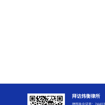
拜访炜衡律所
律所执业证号：244032