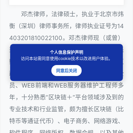
邓杰律师，法律硕士，执业于北京市炜
衡（深圳）律师事务所，律师执业证号为14
403201810022100。邓杰律师现（或曾）
兼任深圳市人民政府听证员、深圳市政府采
个人信息保护声明
访问本站需同意使用cookie技术以改进用户体验。
购评审专家（法律类），曾担任深圳市某区
同意后关闭
政府系统公职律师、计算机信息网络安全
员、WEB前端和WEB服务器维护工程师多
年，十分熟悉“区块链＋”平台领域涉及到的
专业技术和行业监管，颇为擅长区块链（比
特币等通证代币）、电子商务、网络游戏、
软件程序、网络版权、数据合规，以及其他