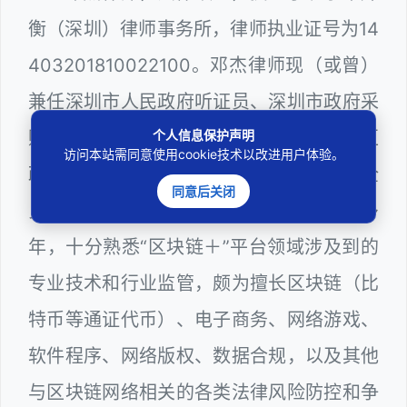
衡（深圳）律师事务所，律师执业证号为14
403201810022100。邓杰律师现（或曾）
兼任深圳市人民政府听证员、深圳市政府采
个人信息保护声明
购评审专家（法律类），曾担任深圳市某区
访问本站需同意使用cookie技术以改进用户体验。
政府系统公职律师、计算机信息网络安全
同意后关闭
员、WEB前端和WEB服务器维护工程师多
年，十分熟悉“区块链＋”平台领域涉及到的
专业技术和行业监管，颇为擅长区块链（比
特币等通证代币）、电子商务、网络游戏、
软件程序、网络版权、数据合规，以及其他
与区块链网络相关的各类法律风险防控和争