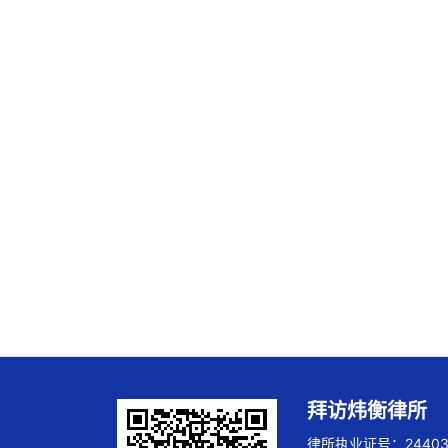
拜访炜衡律所
律所执业证号：244032