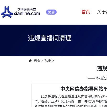
首页
关于
繁體
违规直播间清理
首页
>
标签
>
违
――本标签
中央网信办指导网站
此次整治标志着直播治理从内容审核向“行为
作、着装、互动）实现前置干预，并以“冷静期”
通过榜单规则重构打破“唯打赏论”激励逻辑。这