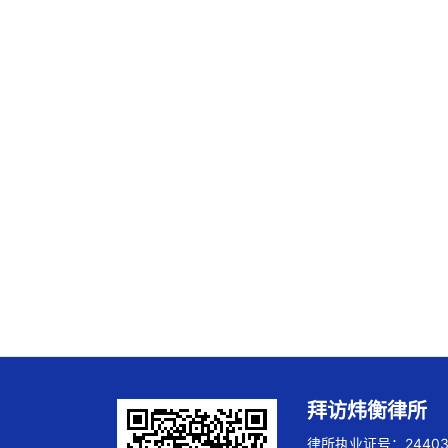
拜访炜衡律所
律所执业证号：244032