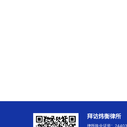
拜访炜衡律所
律所执业证号：244032