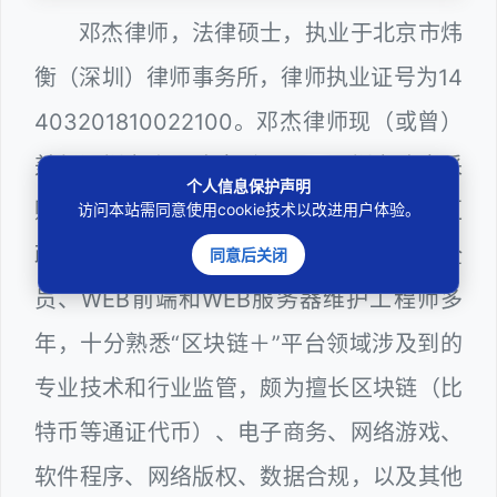
邓杰律师，法律硕士，执业于北京市炜
衡（深圳）律师事务所，律师执业证号为14
403201810022100。邓杰律师现（或曾）
兼任深圳市人民政府听证员、深圳市政府采
个人信息保护声明
购评审专家（法律类），曾担任深圳市某区
访问本站需同意使用cookie技术以改进用户体验。
政府系统公职律师、计算机信息网络安全
同意后关闭
员、WEB前端和WEB服务器维护工程师多
年，十分熟悉“区块链＋”平台领域涉及到的
专业技术和行业监管，颇为擅长区块链（比
特币等通证代币）、电子商务、网络游戏、
软件程序、网络版权、数据合规，以及其他