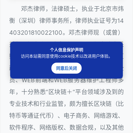
邓杰律师，法律硕士，执业于北京市炜
衡（深圳）律师事务所，律师执业证号为14
403201810022100。邓杰律师现（或曾）
兼任深圳市人民政府听证员、深圳市政府采
个人信息保护声明
购评审专家（法律类），曾担任深圳市某区
访问本站需同意使用cookie技术以改进用户体验。
政府系统公职律师、计算机信息网络安全
同意后关闭
员、WEB前端和WEB服务器维护工程师多
年，十分熟悉“区块链＋”平台领域涉及到的
专业技术和行业监管，颇为擅长区块链（比
特币等通证代币）、电子商务、网络游戏、
软件程序、网络版权、数据合规，以及其他