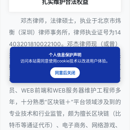
扎实维护合法权益
邓杰律师，法律硕士，执业于北京市炜
衡（深圳）律师事务所，律师执业证号为14
403201810022100。邓杰律师现（或曾）
个人信息保护声明
兼任深圳市人民政府听证员、深圳市政府采
访问本站需同意使用cookie技术以改进用户体验。
购评审专家（法律类），曾担任深圳市某区
同意后关闭
政府系统公职律师、计算机信息网络安全
员、WEB前端和WEB服务器维护工程师多
年，十分熟悉“区块链＋”平台领域涉及到的
专业技术和行业监管，颇为擅长区块链（比
特币等通证代币）、电子商务、网络游戏、