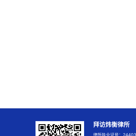
拜访炜衡律所
律所执业证号：244032