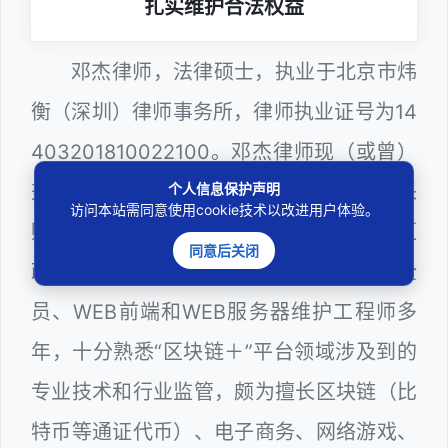
扎实维护合法权益
邓杰律师，法律硕士，执业于北京市炜
衡（深圳）律师事务所，律师执业证号为14
403201810022100。邓杰律师现（或曾）
个人信息保护声明
兼任深圳市人民政府听证员、深圳市政府采
访问本站需同意使用cookie技术以改进用户体验。
购评审专家（法律类），曾担任深圳市某区
同意后关闭
政府系统公职律师、计算机信息网络安全
员、WEB前端和WEB服务器维护工程师多
年，十分熟悉“区块链＋”平台领域涉及到的
专业技术和行业监管，颇为擅长区块链（比
特币等通证代币）、电子商务、网络游戏、