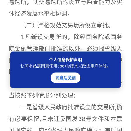
易场所，使交易场所的设立与监管能力及实
体经济发展水平相协调。
（二）严格规范交易场所设立审批。
1.凡新设交易所的，除经国务院或国务
院金融管理部门批准的以外，必须报省级人
民政府批准；省级人民政府批准前，应取得
个人信息保护声明
访问本站需同意使用cookie技术以改进用户体验。
联席会议的书面反馈意见。
同意后关闭
2.清理整顿前已设立运营的交易所，应
当按照下列情形分别处理：
一是省级人民政府批准设立的交易所,确
有必要保留,且未违反国发38号文件和本意
见规定的，应经省级人民政府确认；违反国