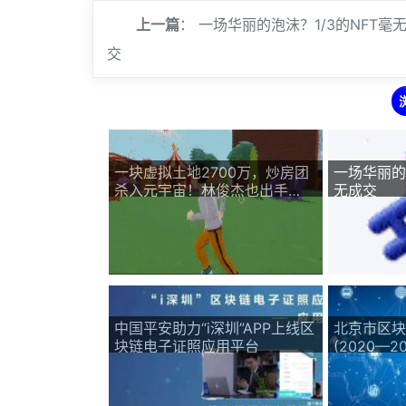
上一篇
：
一场华丽的泡沫？1/3的NFT毫
交
一块虚拟土地2700万，炒房团
一场华丽的
杀入元宇宙！林俊杰也出手
无成交
了……
中国平安助力“i深圳”APP上线区
北京市区块
块链电子证照应用平台
(2020—2