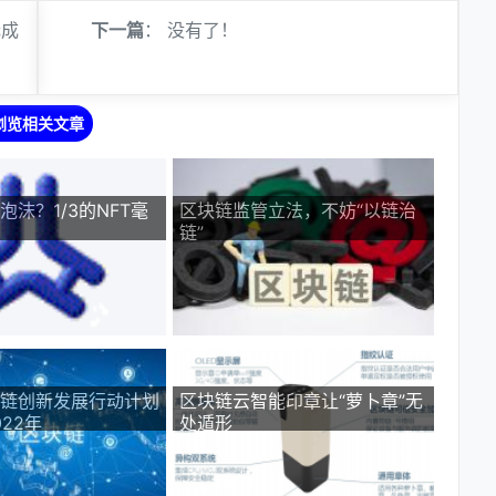
无成
下一篇
： 没有了！
浏览相关文章
泡沫？1/3的NFT毫
区块链监管立法，不妨“以链治
链”
链创新发展行动计划
区块链云智能印章让“萝卜章”无
022年
处遁形