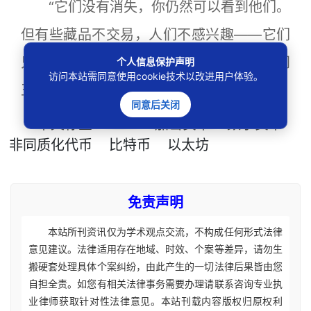
“它们没有消失，你仍然可以看到他们。
但有些藏品不交易，人们不感兴趣——它们
只是过去的回忆，仅此而已。”（华尔街见闻
个人信息保护声明
访问本站需同意使用cookie技术以改进用户体验。
王眉）
同意后关闭
本文
标签
：
NFT
加密货币
数字货币
非同质化代币
比特币
以太坊
免责声明
本站所刊资讯仅为学术观点交流，不构成任何形式法律
意见建议。法律适用存在地域、时效、个案等差异，请勿生
搬硬套处理具体个案纠纷，由此产生的一切法律后果皆由您
自担全责。如您有相关法律事务需要办理请联系咨询专业执
业律师获取针对性法律意见。本站刊载内容版权归原权利