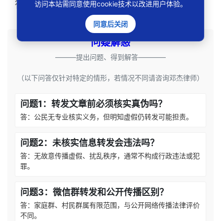
行再13号行政判决（2022年6月30日）
访问本站需同意使用cookie技术以改进用户体验。
同意后关闭
问疑解惑
———提出问题、得到解答————
（以下问答仅针对特定的情形，若情况不同请咨询邓杰律师）
问题1：转发文章前必须核实真伪吗？
答：公民无专业核实义务，但明知虚假仍转发可能担责。
问题2：未核实信息转发会违法吗？
答：无故意传播虚假、扰乱秩序，通常不构成行政违法或犯
罪。
问题3：微信群转发和公开传播区别？
答：家庭群、村民群属有限范围，与公开网络传播法律评价
不同。