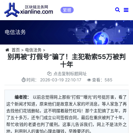
繁體
电信法务
首页
>
电信法务
>
别再被“打假号”骗了！主犯勒索55万被判
十年
点击复制标题网址
时间：
2026-03-19 22:10:17
查看：
585
编者按：
以前总觉得网上那些“打假”“曝光”的号挺厉害，看了
这个新闻才知道，原来他们是故意发人家的坏消息，等人家急了再
去找他们花钱删帖，这不明摆着敲竹杠吗！那个主犯搞了五年，弄
了五十多万，还专门成立公司签假合同，最后在重庆被判了十年，
帮忙收钱的老婆也判了缓刑。这事儿告诉我们，网上不是法外之
地，利用别人的害怕心理去赚钱，早晚要还的。