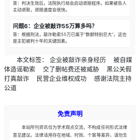
答：判决生效后，法院执行局会启动退赔程序。如果被告人
主动退赃，退赔速度会很快。
问题6：企业被敲诈55万算多吗？
答：根据刑法，敲诈勒索55万已属于“数额特别巨大”，这也
是主犯被判十年的关键因素。
本文
标签
：
企业被敲诈亲身经历
被自媒
体造谣勒索
交了删帖费还被威胁
黑公关假
打真敲诈
民营企业维权成功
感谢法院主持
公道
免责声明
本站所刊资讯仅为学术观点交流，不构成任何形式法律
意见建议。法律适用存在地域、时效、个案等差异，请勿生