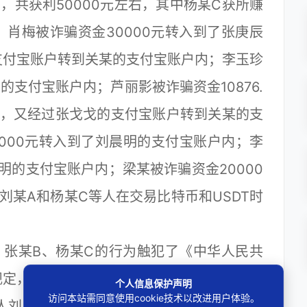
，共获利50000元左右，其中杨某C获所赚
。肖梅被诈骗资金30000元转入到了张庚辰
支付宝账户转到关某的支付宝账户内；李玉珍
的支付宝账户内；芦丽影被诈骗资金10876.
内，又经过张戈戈的支付宝账户转到关某的支
000元转入到了刘晨明的支付宝账户内；李
明的支付宝账户内；梁某被诈骗资金20000
刘某A和杨某C等人在交易比特币和USDT时
张某B、杨某C的行为触犯了《中华人民共
规定，犯罪事实清楚，证据确实充分，应当以
个人信息保护声明
访问本站需同意使用cookie技术以改进用户体验。
人刘某A、张某B、杨某C的刑事责任；公诉