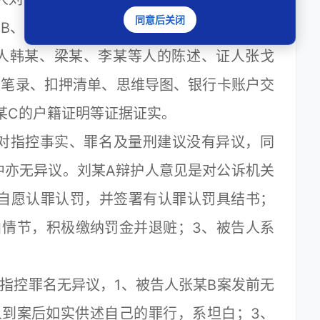
同意后关闭
B、杨某C拘役四个月，并处罚金3000元。
人韩某、梁某、李某等人的陈述、证人张戈
查笔录、扣押清单、思维导图、银行卡账户交
某C的户籍证明等证据证实。
对指控事实、罪名及量刑建议没有异议，同
中亦无异议。刘某A辩护人意见是对公诉机关
A自愿认罪认罚，并签署有认罪认罚具结书；
白情节，积极缴纳罚金并退赃；3、被告人系
控罪名无异议，1、被告人张某B案发前无
人到案后如实供述自己的罪行，系坦白；3、