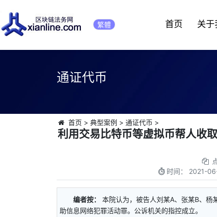
首页
关于
繁體
通证代币
首页
>
典型案例
>
通证代币
>
利用交易比特币等虚拟币帮人收
时间：
2021-06
编者按：
本院认为，被告人刘某A、张某B、杨
助信息网络犯罪活动罪。公诉机关的指控成立。