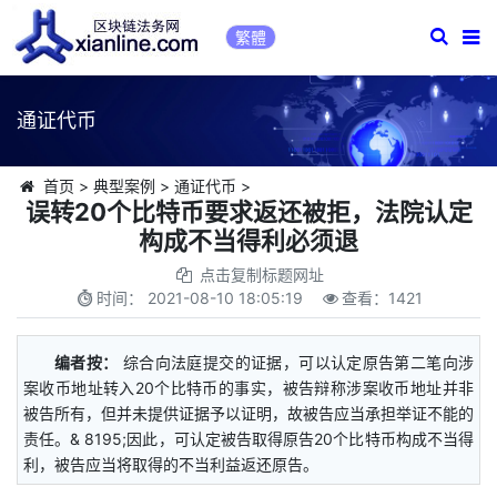
繁體
通证代币
首页
>
典型案例
>
通证代币
>
误转20个比特币要求返还被拒，法院认定
构成不当得利必须退
点击复制标题网址
时间：
2021-08-10 18:05:19
查看：
1421
编者按：
综合向法庭提交的证据，可以认定原告第二笔向涉
案收币地址转入20个比特币的事实，被告辩称涉案收币地址并非
被告所有，但并未提供证据予以证明，故被告应当承担举证不能的
责任。& 8195;因此，可认定被告取得原告20个比特币构成不当得
利，被告应当将取得的不当利益返还原告。