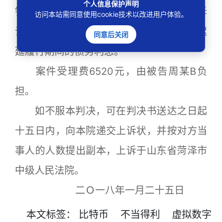
个人信息保护声明
钱义务，应当依照《中华人民共和国民事诉
访问本站需同意使用cookie技术以改进用户体验。
讼法》第二百五十三条之规定，加倍支付迟
同意后关闭
延履行期间的债务利息。
案件受理费6520元，由被告周某B负
担。
如不服本判决，可在判决书送达之日起
十五日内，向本院递交上诉状，并按对方当
事人的人数提出副本，上诉于山东省菏泽市
中级人民法院。
二Ｏ一八年一月二十五日
本文
标签
：
比特币
不当得利
虚拟数字