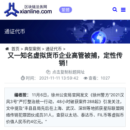
繁體
通证代币
首页
>
典型案例
>
通证代币
>
又一知名虚拟货币企业高管被捕，定性传
销！
点击复制标题网址
时间：
2021-11-11 13:59:42
查看：
1027
编者按：
11月6日，徐州公安局官网发文《徐州警方“2021汉
风3号”严打整治统一行动，48小时破获案件288起》引发关注，
文中提及“丰县县局先后在上海、武汉、深圳等地抓获星际联盟网
络传销犯罪团伙成员31人，查获以太坊、泰达币、FIL币等虚拟币
价值人民币约4亿元。”